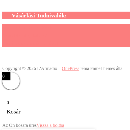
Vásárlási Tudnivalók:
Szállítási/Fizetési Feltételek
Adatvédelmi nyilatkozat
Általános Szerződési Feltételek
Copyright © 2026 L'Armadio
–
OnePress
téma FameThemes által
0
0
Kosár
Az Ön kosara üres
Vissza a boltba