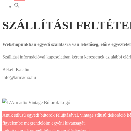
SZÁLLÍTÁSI FELTÉT
Webshopunkban egyedi szállításra van lehetőség, előre egyeztetett
Szállítási információval kapcsolatban kérem keressenek az alábbi elér
Békefi Katalin
info@larmadio.hu
Antik stílusú egyedi bútorok felújításával, vintage stílusú dekoráció
figyelembe megrendelőim egyéni kívánságát,
nyitott vagyok egyedi ötletek megvalósítására is.