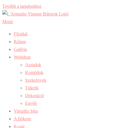
Tovább a tartalomhoz
Menü
Főoldal
Rólam
Galéria
Webshop
Asztalok
Komódok
Szekrények
Tükrök
Dekoráció
Egyéb
Virtuális Séta
A fiókom
Kosár