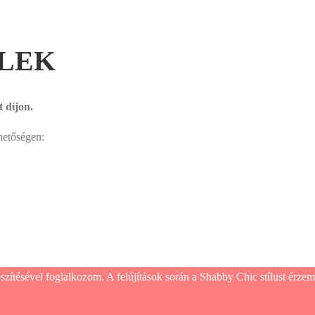
ELEK
 díjon.
hetőségen:
 készítésével foglalkozom. A felújítások során a Shabby Chic stílust é