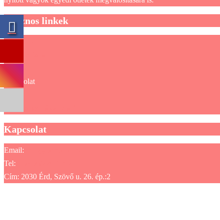
Hasznos linkek
Webshop
Virtuális Séta
Galéria
Kapcsolat
GYIK
Sütikezelési tájékoztató
Kapcsolat
Email:
info@larmadio.hu
Tel:
+36 30/228-1482
Cím: 2030 Érd, Szövő u. 26. ép.:2